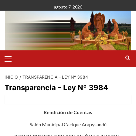
Saltar
agosto 7, 2026
al
contenido
Menú
primario
INICIO
TRANSPARENCIA – LEY Nº 3984
Transparencia – Ley Nº 3984
Rendición de Cuentas
Salón Municipal Cacique Arapysandú