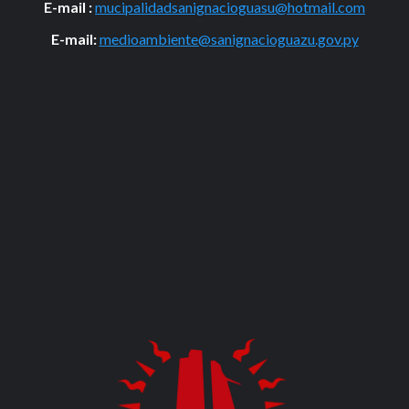
E-mail :
mucipalidadsanignacioguasu@hotmail.com
E-mail:
medioambiente@sanignacioguazu.gov.py