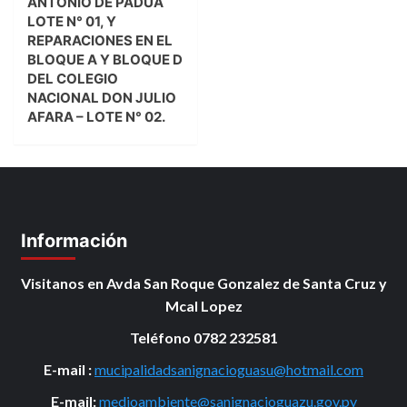
ANTONIO DE PADUA
LOTE N° 01, Y
REPARACIONES EN EL
BLOQUE A Y BLOQUE D
DEL COLEGIO
NACIONAL DON JULIO
AFARA – LOTE N° 02.
Información
Visitanos en Avda San Roque Gonzalez de Santa Cruz y
Mcal Lopez
Teléfono 0782 232581
E-mail :
mucipalidadsanignacioguasu@hotmail.com
E-mail:
medioambiente@sanignacioguazu.gov.py