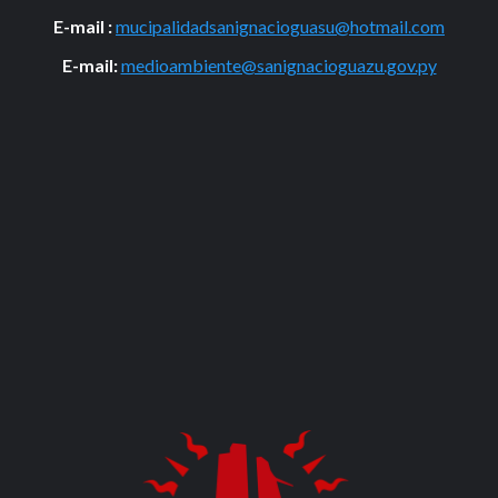
E-mail :
mucipalidadsanignacioguasu@hotmail.com
E-mail:
medioambiente@sanignacioguazu.gov.py