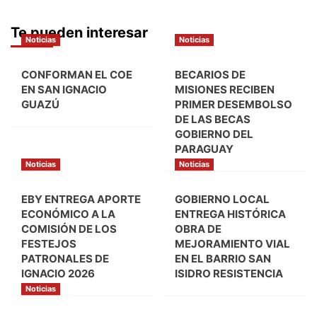
Te pueden interesar
Noticias
Noticias
CONFORMAN EL COE
BECARIOS DE
EN SAN IGNACIO
MISIONES RECIBEN
GUAZÚ
PRIMER DESEMBOLSO
DE LAS BECAS
GOBIERNO DEL
PARAGUAY
Noticias
Noticias
EBY ENTREGA APORTE
GOBIERNO LOCAL
ECONÓMICO A LA
ENTREGA HISTÓRICA
COMISIÓN DE LOS
OBRA DE
FESTEJOS
MEJORAMIENTO VIAL
PATRONALES DE
EN EL BARRIO SAN
IGNACIO 2026
ISIDRO RESISTENCIA
Noticias