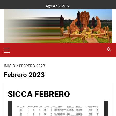
Saltar
agosto 7, 2026
al
contenido
Menú
primario
INICIO
FEBRERO 2023
Febrero 2023
SICCA FEBRERO