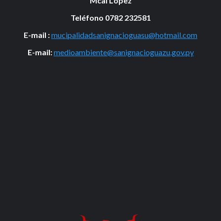
Mcal Lopez
Teléfono 0782 232581
E-mail :
mucipalidadsanignacioguasu@hotmail.com
E-mail:
medioambiente@sanignacioguazu.gov.py