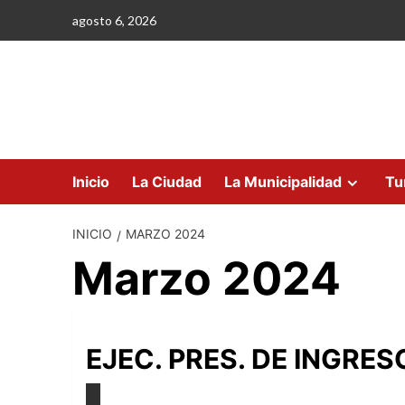
Saltar
agosto 6, 2026
al
contenido
Inicio
La Ciudad
La Municipalidad
Tu
INICIO
MARZO 2024
Marzo 2024
EJEC. PRES. DE INGRE