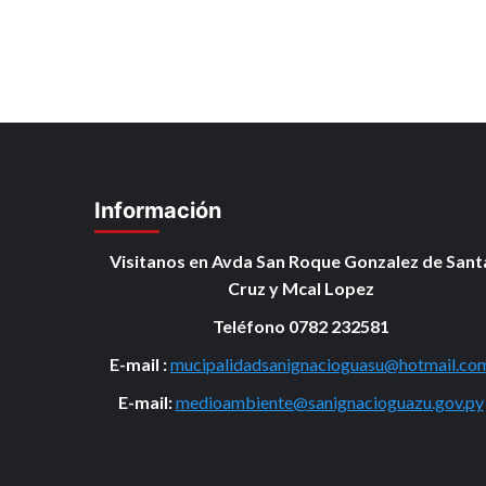
Información
Visitanos en Avda San Roque Gonzalez de Sant
Cruz y Mcal Lopez
Teléfono 0782 232581
E-mail :
mucipalidadsanignacioguasu@hotmail.co
E-mail:
medioambiente@sanignacioguazu.gov.py