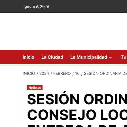
Saltar
agosto 6, 2026
al
contenido
Inicio
La Ciudad
La Municipalidad
Tu
INICIO
2024
FEBRERO
16
SESIÓN ORDINARIA D
Noticias
SESIÓN ORDIN
CONSEJO LOC