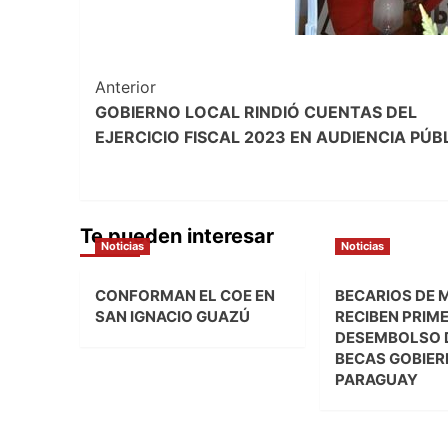
Navegación
Anterior
GOBIERNO LOCAL RINDIÓ CUENTAS DEL
de
EJERCICIO FISCAL 2023 EN AUDIENCIA PÚB
entradas
Te pueden interesar
Noticias
Noticias
CONFORMAN EL COE EN
BECARIOS DE 
SAN IGNACIO GUAZÚ
RECIBEN PRIM
DESEMBOLSO 
BECAS GOBIER
PARAGUAY