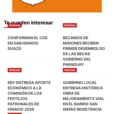
Te pueden interesar
Noticias
Noticias
CONFORMAN EL COE
BECARIOS DE
EN SAN IGNACIO
MISIONES RECIBEN
GUAZÚ
PRIMER DESEMBOLSO
DE LAS BECAS
GOBIERNO DEL
PARAGUAY
Noticias
Noticias
EBY ENTREGA APORTE
GOBIERNO LOCAL
ECONÓMICO A LA
ENTREGA HISTÓRICA
COMISIÓN DE LOS
OBRA DE
FESTEJOS
MEJORAMIENTO VIAL
PATRONALES DE
EN EL BARRIO SAN
IGNACIO 2026
ISIDRO RESISTENCIA