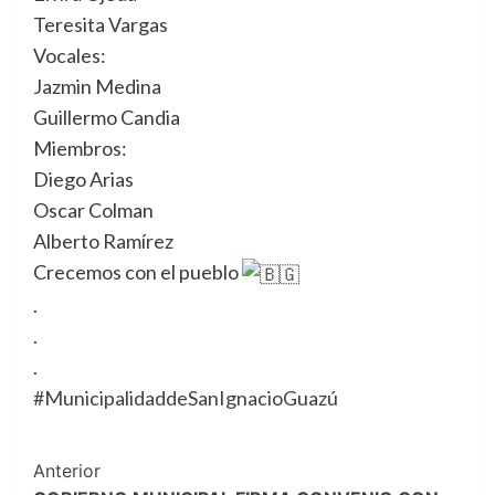
Teresita Vargas
Vocales:
Jazmin Medina
Guillermo Candia
Miembros:
Diego Arias
Oscar Colman
Alberto Ramírez
Crecemos con el pueblo
.
.
.
#MunicipalidaddeSanIgnacioGuazú
Navegación
Anterior