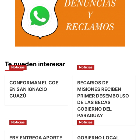
Te pueden interesar
Noticias
Noticias
CONFORMAN EL COE
BECARIOS DE
EN SAN IGNACIO
MISIONES RECIBEN
GUAZÚ
PRIMER DESEMBOLSO
DE LAS BECAS
GOBIERNO DEL
PARAGUAY
Noticias
Noticias
EBY ENTREGA APORTE
GOBIERNO LOCAL