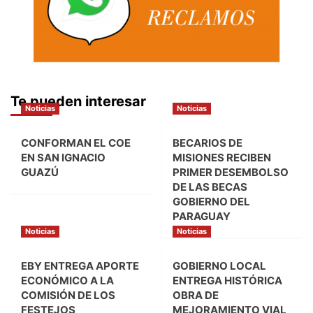
Te pueden interesar
Noticias
Noticias
CONFORMAN EL COE
BECARIOS DE
EN SAN IGNACIO
MISIONES RECIBEN
GUAZÚ
PRIMER DESEMBOLSO
DE LAS BECAS
GOBIERNO DEL
PARAGUAY
Noticias
Noticias
EBY ENTREGA APORTE
GOBIERNO LOCAL
ECONÓMICO A LA
ENTREGA HISTÓRICA
COMISIÓN DE LOS
OBRA DE
FESTEJOS
MEJORAMIENTO VIAL