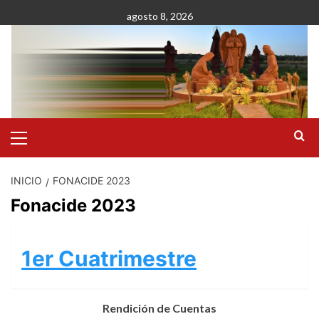
Saltar
agosto 8, 2026
al
contenido
Menú
primario
INICIO
FONACIDE 2023
Fonacide 2023
1er Cuatrimestre
Rendición de Cuentas