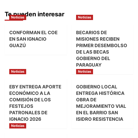
Te pueden interesar
Noticias
Noticias
CONFORMAN EL COE
BECARIOS DE
EN SAN IGNACIO
MISIONES RECIBEN
GUAZÚ
PRIMER DESEMBOLSO
DE LAS BECAS
GOBIERNO DEL
PARAGUAY
Noticias
Noticias
EBY ENTREGA APORTE
GOBIERNO LOCAL
ECONÓMICO A LA
ENTREGA HISTÓRICA
COMISIÓN DE LOS
OBRA DE
FESTEJOS
MEJORAMIENTO VIAL
PATRONALES DE
EN EL BARRIO SAN
IGNACIO 2026
ISIDRO RESISTENCIA
Noticias