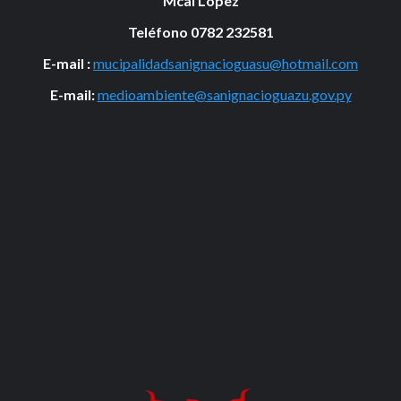
Mcal Lopez
Teléfono 0782 232581
E-mail :
mucipalidadsanignacioguasu@hotmail.com
E-mail:
medioambiente@sanignacioguazu.gov.py