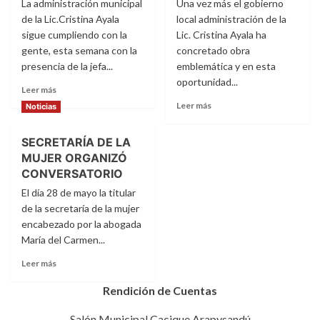
La administración municipal
Una vez más el gobierno
de la Lic.Cristina Ayala
local administración de la
sigue cumpliendo con la
Lic. Cristina Ayala ha
gente, esta semana con la
concretado obra
presencia de la jefa...
emblemática y en esta
oportunidad...
Leer
Leer más
más
Leer
Leer más
Noticias
sobre
más
PALADA
sobre
SECRETARÍA DE LA
INICIAL
OFICIAMENTE
A
MUJER ORGANIZÓ
INAUGURADO
LA
EL
CONVERSATORIO
CONSTRUCCIÓN
PORTAL
El día 28 de mayo la titular
DE
DE
de la secretaría de la mujer
PAVIMENTO
ACCESO
encabezado por la abogada
TIPO
A
EMPEDRADO
María del Carmen...
LA
El
COMPAÑÍA
Leer
Leer más
BARRIO
TAÑARANDY
más
PRIMAVERAL
sobre
Rendición de Cuentas
SECRETARÍA
DE
Salón Municipal Cacique Arapysandú