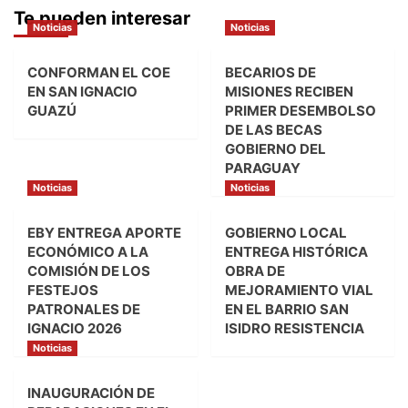
Te pueden interesar
Noticias
Noticias
CONFORMAN EL COE
BECARIOS DE
EN SAN IGNACIO
MISIONES RECIBEN
GUAZÚ
PRIMER DESEMBOLSO
DE LAS BECAS
GOBIERNO DEL
PARAGUAY
Noticias
Noticias
EBY ENTREGA APORTE
GOBIERNO LOCAL
ECONÓMICO A LA
ENTREGA HISTÓRICA
COMISIÓN DE LOS
OBRA DE
FESTEJOS
MEJORAMIENTO VIAL
PATRONALES DE
EN EL BARRIO SAN
IGNACIO 2026
ISIDRO RESISTENCIA
Noticias
INAUGURACIÓN DE