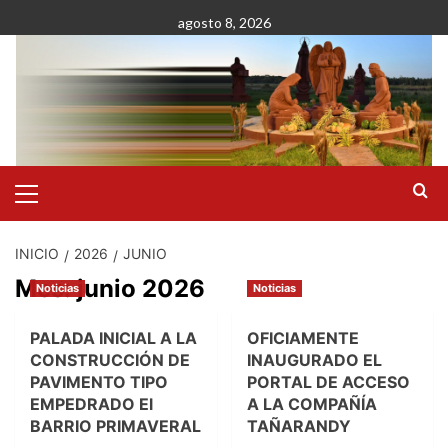
Saltar
agosto 8, 2026
al
contenido
Menú
primario
INICIO
2026
JUNIO
Mes:
junio 2026
Noticias
Noticias
PALADA INICIAL A LA
OFICIAMENTE
CONSTRUCCIÓN DE
INAUGURADO EL
PAVIMENTO TIPO
PORTAL DE ACCESO
EMPEDRADO El
A LA COMPAÑÍA
BARRIO PRIMAVERAL
TAÑARANDY