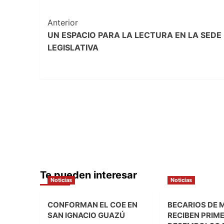
Navegación
Anterior
UN ESPACIO PARA LA LECTURA EN LA SEDE
de
LEGISLATIVA
entradas
Te pueden interesar
Noticias
Noticias
CONFORMAN EL COE EN
BECARIOS DE 
SAN IGNACIO GUAZÚ
RECIBEN PRIM