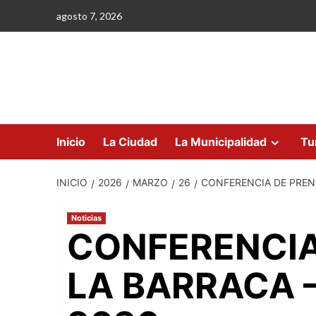
Saltar
agosto 7, 2026
al
contenido
Inicio
La Ciudad
La Municipalidad
Tu
INICIO
2026
MARZO
26
CONFERENCIA DE PREN
Noticias
CONFERENCIA
LA BARRACA 