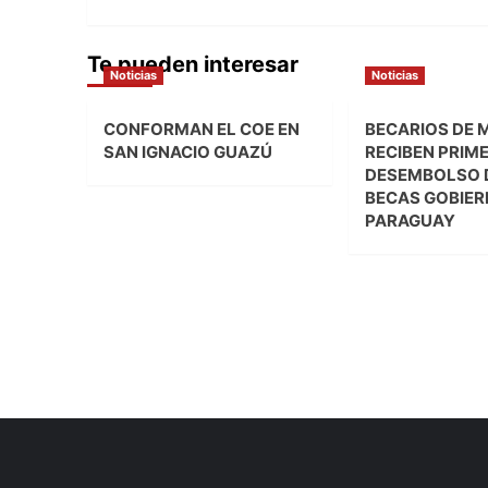
entradas
Te pueden interesar
Noticias
Noticias
CONFORMAN EL COE EN
BECARIOS DE 
SAN IGNACIO GUAZÚ
RECIBEN PRIM
DESEMBOLSO 
BECAS GOBIER
PARAGUAY