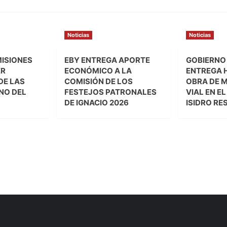
Noticias
Noticias
MISIONES
EBY ENTREGA APORTE
GOBIERNO
ER
ECONÓMICO A LA
ENTREGA 
DE LAS
COMISIÓN DE LOS
OBRA DE 
NO DEL
FESTEJOS PATRONALES
VIAL EN E
DE IGNACIO 2026
ISIDRO RE