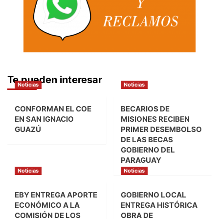
Te pueden interesar
Noticias
Noticias
CONFORMAN EL COE
BECARIOS DE
EN SAN IGNACIO
MISIONES RECIBEN
GUAZÚ
PRIMER DESEMBOLSO
DE LAS BECAS
GOBIERNO DEL
PARAGUAY
Noticias
Noticias
EBY ENTREGA APORTE
GOBIERNO LOCAL
ECONÓMICO A LA
ENTREGA HISTÓRICA
COMISIÓN DE LOS
OBRA DE