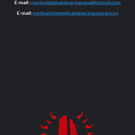
E-mail :
mucipalidadsanignacioguasu@hotmail.com
E-mail:
medioambiente@sanignacioguazu.gov.py