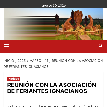
Saltar
agosto 10, 2026
al
contenido
Menú
primario
INICIO
2025
MARZO
11
REUNIÓN CON LA ASOCIACIÓN
DE FERIANTES IGNACIANOS
Noticias
REUNIÓN CON LA ASOCIACIÓN
DE FERIANTES IGNACIANOS
Esta mañana la intendente municipal, Lic. Cristina