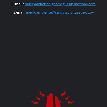
E-mail :
mucipalidadsanignacioguasu@hotmail.com
E-mail:
medioambiente@sanignacioguazu.gov.py