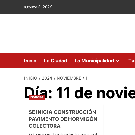
Saltar
agosto 8, 2026
al
contenido
Inicio
La Ciudad
La Municipalidad
Tu
INICIO
2024
NOVIEMBRE
11
Día:
11 de nov
Noticias
SE INICIA CONSTRUCCIÓN
PAVIMENTO DE HORMIGÓN
COLECTORA
Esta mañana la intendente municipal