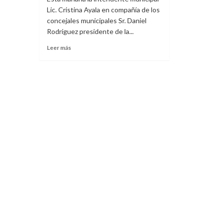
Lic. Cristina Ayala en compañía de los
concejales municipales Sr. Daniel
Rodríguez presidente de la...
Leer
Leer más
más
sobre
SE
INICIA
CONSTRUCCIÓN
PAVIMENTO
DE
HORMIGÓN
COLECTORA