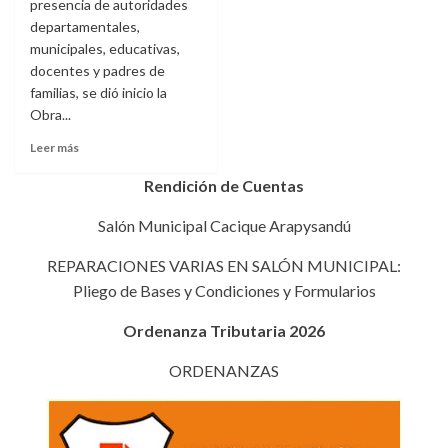
presencia de autoridades
departamentales,
municipales, educativas,
docentes y padres de
familias, se dió inicio la
Obra...
Leer
Leer más
más
sobre
Rendición de Cuentas
CONTINÚA
INVERSIÓN
Salón Municipal Cacique Arapysandú
EN
EDUCACIÓN
REPARACIONES VARIAS EN SALÓN MUNICIPAL:
EN
Pliego de Bases y Condiciones y Formularios
EL
DISTRITO
Ordenanza Tributaria 2026
ORDENANZAS