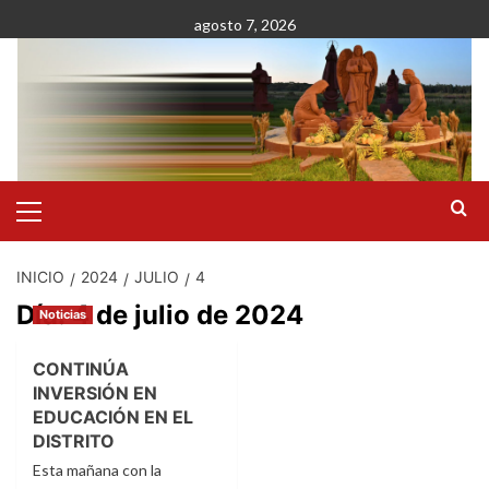
Saltar
agosto 7, 2026
al
contenido
Menú
primario
INICIO
2024
JULIO
4
Día:
4 de julio de 2024
Noticias
CONTINÚA
INVERSIÓN EN
EDUCACIÓN EN EL
DISTRITO
Esta mañana con la