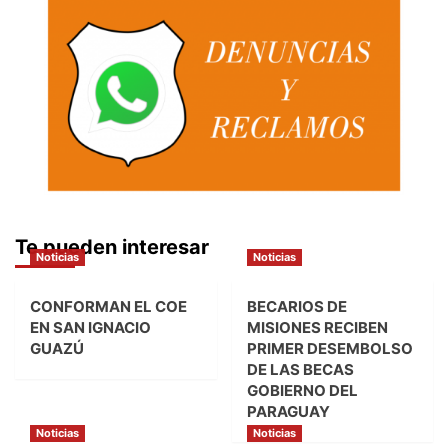
Te pueden interesar
Noticias
Noticias
CONFORMAN EL COE
BECARIOS DE
EN SAN IGNACIO
MISIONES RECIBEN
GUAZÚ
PRIMER DESEMBOLSO
DE LAS BECAS
GOBIERNO DEL
PARAGUAY
Noticias
Noticias