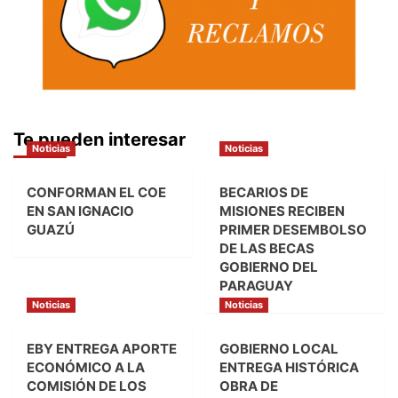
Te pueden interesar
Noticias
Noticias
CONFORMAN EL COE
BECARIOS DE
EN SAN IGNACIO
MISIONES RECIBEN
GUAZÚ
PRIMER DESEMBOLSO
DE LAS BECAS
GOBIERNO DEL
PARAGUAY
Noticias
Noticias
EBY ENTREGA APORTE
GOBIERNO LOCAL
ECONÓMICO A LA
ENTREGA HISTÓRICA
COMISIÓN DE LOS
OBRA DE