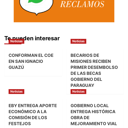
Te pueden interesar
Noticias
Noticias
CONFORMAN EL COE
BECARIOS DE
EN SAN IGNACIO
MISIONES RECIBEN
GUAZÚ
PRIMER DESEMBOLSO
DE LAS BECAS
GOBIERNO DEL
PARAGUAY
Noticias
Noticias
EBY ENTREGA APORTE
GOBIERNO LOCAL
ECONÓMICO A LA
ENTREGA HISTÓRICA
COMISIÓN DE LOS
OBRA DE
FESTEJOS
MEJORAMIENTO VIAL