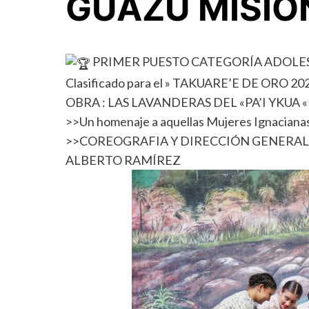
GUAZÚ MISIO
PRIMER PUESTO CATEGORÍA ADOL
Clasificado para el » TAKUARE’E DE ORO 202
OBRA : LAS LAVANDERAS DEL «PA’I YKUA «
>>Un homenaje a aquellas Mujeres Ignacianas qu
>>COREOGRAFIA Y DIRECCIÓN GENERAL
ALBERTO RAMÍREZ