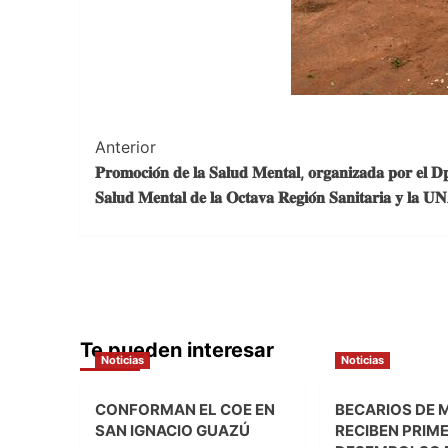
Navegación
Anterior
𝐏𝐫𝐨𝐦𝐨𝐜𝐢𝐨́𝐧 𝐝𝐞 𝐥𝐚 𝐒𝐚𝐥𝐮𝐝 𝐌𝐞𝐧𝐭𝐚𝐥, 𝐨𝐫𝐠𝐚𝐧𝐢𝐳𝐚𝐝𝐚 𝐩𝐨𝐫 𝐞𝐥 𝐃
de
𝐒𝐚𝐥𝐮𝐝 𝐌𝐞𝐧𝐭𝐚𝐥 𝐝𝐞 𝐥𝐚 𝐎𝐜𝐭𝐚𝐯𝐚 𝐑𝐞𝐠𝐢𝐨́𝐧 𝐒𝐚𝐧𝐢𝐭𝐚𝐫𝐢𝐚 𝐲 𝐥𝐚 
entradas
Te pueden interesar
Noticias
Noticias
CONFORMAN EL COE EN
BECARIOS DE 
SAN IGNACIO GUAZÚ
RECIBEN PRIM