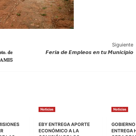
Siguiente
𝐭𝐨. 𝐝𝐞
𝙁𝙚𝙧𝙞𝙖 𝙙𝙚 𝙀𝙢𝙥𝙡𝙚𝙤𝙨 𝙚𝙣 𝙩𝙪 𝙈𝙪𝙣𝙞𝙘𝙞𝙥𝙞𝙤
𝐔𝐍𝐀𝐌𝐈S
Noticias
Noticias
MISIONES
EBY ENTREGA APORTE
GOBIERNO
ER
ECONÓMICO A LA
ENTREGA 