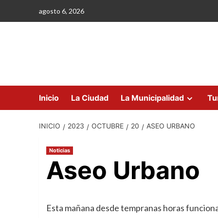
Saltar
agosto 6, 2026
al
contenido
Inicio
La Ciudad
La Municipalidad
Tu
INICIO
2023
OCTUBRE
20
ASEO URBANO
Noticias
Aseo Urbano
Esta mañana desde tempranas horas funciona