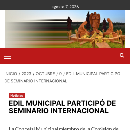
Saltar
agosto 7, 2026
al
contenido
Menú
primario
INICIO
2023
OCTUBRE
9
EDIL MUNICIPAL PARTICIPÓ
DE SEMINARIO INTERNACIONAL
Noticias
EDIL MUNICIPAL PARTICIPÓ DE
SEMINARIO INTERNACIONAL
La Concejal Municipal miembro de la Comisión de