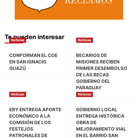
Te pueden interesar
Noticias
Noticias
CONFORMAN EL COE
BECARIOS DE
EN SAN IGNACIO
MISIONES RECIBEN
GUAZÚ
PRIMER DESEMBOLSO
DE LAS BECAS
GOBIERNO DEL
PARAGUAY
Noticias
Noticias
EBY ENTREGA APORTE
GOBIERNO LOCAL
ECONÓMICO A LA
ENTREGA HISTÓRICA
COMISIÓN DE LOS
OBRA DE
FESTEJOS
MEJORAMIENTO VIAL
PATRONALES DE
EN EL BARRIO SAN