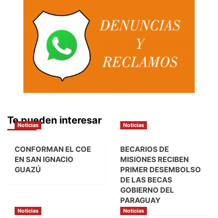
Te pueden interesar
Noticias
Noticias
CONFORMAN EL COE
BECARIOS DE
EN SAN IGNACIO
MISIONES RECIBEN
GUAZÚ
PRIMER DESEMBOLSO
DE LAS BECAS
GOBIERNO DEL
PARAGUAY
Noticias
Noticias