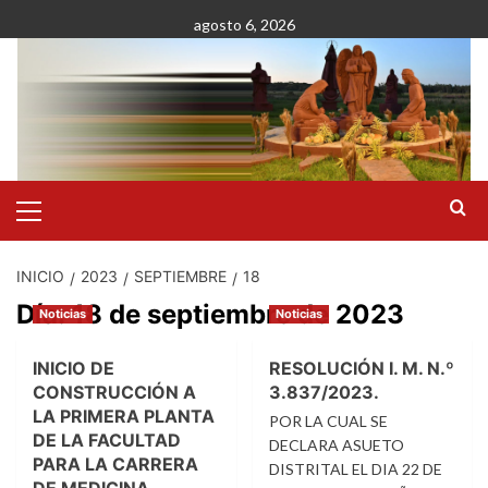
Saltar
agosto 6, 2026
al
contenido
Menú
primario
INICIO
2023
SEPTIEMBRE
18
Día:
18 de septiembre de 2023
Noticias
Noticias
INICIO DE
RESOLUCIÓN I. M. N.º
CONSTRUCCIÓN A
3.837/2023.
LA PRIMERA PLANTA
POR LA CUAL SE
DE LA FACULTAD
DECLARA ASUETO
PARA LA CARRERA
DISTRITAL EL DIA 22 DE