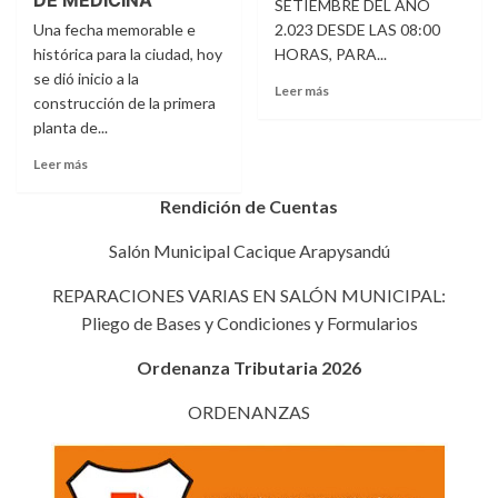
DE MEDICINA
SETIEMBRE DEL AÑO
Una fecha memorable e
2.023 DESDE LAS 08:00
histórica para la ciudad, hoy
HORAS, PARA...
se dió inicio a la
Leer
Leer más
construcción de la primera
más
planta de...
sobre
RESOLUCIÓN
Leer
Leer más
I.
más
M.
sobre
Rendición de Cuentas
N.º
INICIO
3.837/2023.
DE
Salón Municipal Cacique Arapysandú
CONSTRUCCIÓN
A
REPARACIONES VARIAS EN SALÓN MUNICIPAL:
LA
Pliego de Bases y Condiciones y Formularios
PRIMERA
PLANTA
Ordenanza Tributaria 2026
DE
LA
ORDENANZAS
FACULTAD
PARA
LA
CARRERA