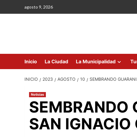
Saltar
agosto 9, 2026
al
contenido
Inicio
La Ciudad
La Municipalidad
Tu
INICIO
2023
AGOSTO
10
SEMBRANDO GUARANIA
Noticias
SEMBRANDO 
SAN IGNACIO