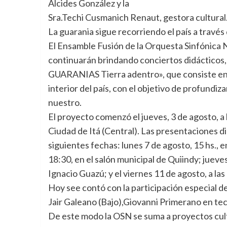
Alcides González y la
Sra.Techi Cusmanich Renaut, gestora cultural
La guarania sigue recorriendo el país a trav
El Ensamble Fusión de la Orquesta Sinfónica Na
continuarán brindando conciertos didáctico
GUARANIAS Tierra adentro», que consiste en u
interior del país, con el objetivo de profundi
nuestro.
El proyecto comenzó el jueves, 3 de agosto, a l
Ciudad de Itá (Central). Las presentaciones d
siguientes fechas: lunes 7 de agosto, 15 hs., 
18:30, en el salón municipal de Quiindy; jueves
Ignacio Guazú; y el viernes 11 de agosto, a las 
Hoy see contó con la participación especial d
Jair Galeano (Bajo),Giovanni Primerano en tec
De este modo la OSN se suma a proyectos cultu