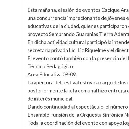
Esta mañana, el salón de eventos Cacique Ara
una concurrencia imprecionante de jóvenes es
educativas de la ciudad, quienes participaron 
proyecto Sembrando Guaranias Tierra Adent
En dicha actividad cultural participó la inten
secretaria privada Lic. Liz Riquelme y el direc
El evento contó también con la presencia del
Técnico Pedagógico
Área Educativa 08-09.
La apertura del festival estuvo a cargo de los
posteriormente la jefa comunal hizo entrega de
de interés municipal.
Dando continuidad al espectáculo, el número a
Ensamble Funsión de la Orquesta Sinfónica Na
Toda la coordinación del evento con apoyo logí