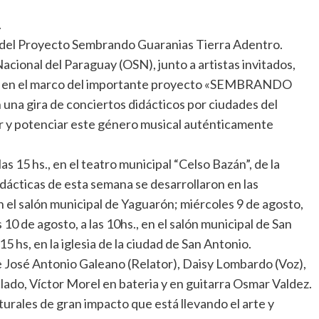
.
és del Proyecto Sembrando Guaranias Tierra Adentro.
cional del Paraguay (OSN), junto a artistas invitados,
s, en el marco del importante proyecto «SEMBRANDO
na gira de conciertos didácticos por ciudades del
zar y potenciar este género musical auténticamente
as 15 hs., en el teatro municipal “Celso Bazán”, de la
idácticas de esta semana se desarrollaron en las
en el salón municipal de Yaguarón; miércoles 9 de agosto,
 10 de agosto, a las 10hs., en el salón municipal de San
15 hs, en la iglesia de la ciudad de San Antonio.
e José Antonio Galeano (Relator), Daisy Lombardo (Voz),
lado, Víctor Morel en bateria y en guitarra Osmar Valdez.
rales de gran impacto que está llevando el arte y