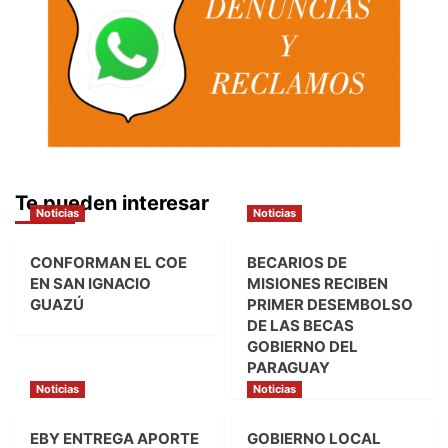
Te pueden interesar
Noticias
Noticias
CONFORMAN EL COE
BECARIOS DE
EN SAN IGNACIO
MISIONES RECIBEN
GUAZÚ
PRIMER DESEMBOLSO
DE LAS BECAS
GOBIERNO DEL
PARAGUAY
Noticias
Noticias
EBY ENTREGA APORTE
GOBIERNO LOCAL