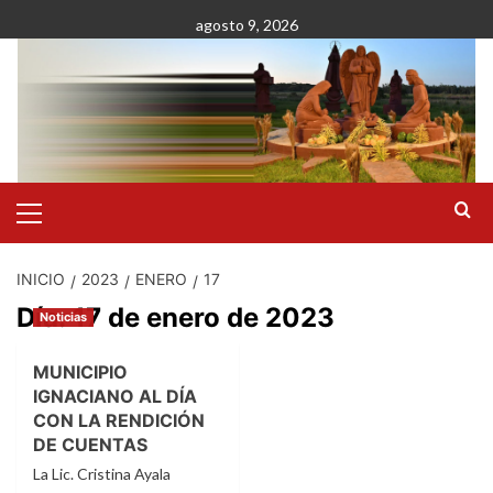
Saltar
agosto 9, 2026
al
contenido
Menú
primario
INICIO
2023
ENERO
17
Día:
17 de enero de 2023
Noticias
MUNICIPIO
IGNACIANO AL DÍA
CON LA RENDICIÓN
DE CUENTAS
La Lic. Cristina Ayala