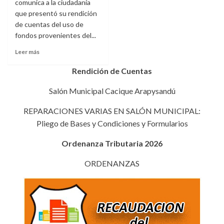
comunica a la ciudadanía
que presentó su rendición
de cuentas del uso de
fondos provenientes del...
Leer
Leer más
más
sobre
Rendición de Cuentas
MUNICIPIO
IGNACIANO
Salón Municipal Cacique Arapysandú
AL
DÍA
REPARACIONES VARIAS EN SALÓN MUNICIPAL:
CON
Pliego de Bases y Condiciones y Formularios
LA
RENDICIÓN
Ordenanza Tributaria 2026
DE
CUENTAS
ORDENANZAS